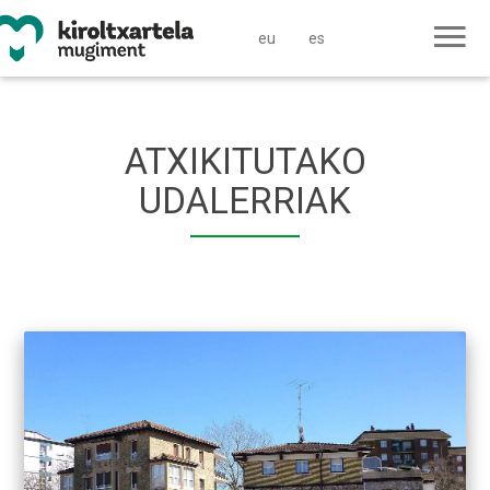
eu
es
ATXIKITUTAKO
UDALERRIAK