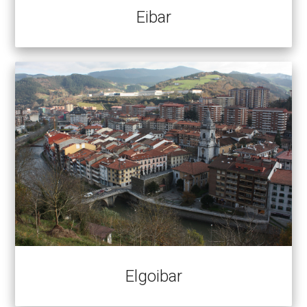
Eibar
Elgoibar