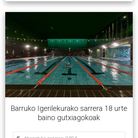
Barruko Igerilekurako sarrera 18 urte
baino gutxiagokoak