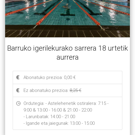
Barruko igerilekurako sarrera 18 urtetik
aurrera
Abonatuko prezioa: 0,00 €
Ez abonatuko prezioa:
8,25 €
Ordutegia: - Astelehenetik ostiralera: 7:15 - 
9:00 & 13:00 - 16:00 & 21:00 - 22:00

- Larunbatak: 14:00 - 21:00 

- Igande eta jaiegunak: 13:00 - 15:00