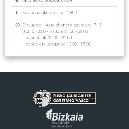
Abonatuko prezioa: 0,00 €
Ez abonatuko prezioa:
4,80 €
Ordutegia: - Astelehenetik ostiralera: 7:15 - 
9:00 & 13:00 - 16:00 & 21:00 - 22:00

- Larunbatak: 14:00 - 21:00 

- Igande eta jaiegunak: 13:00 - 15:00