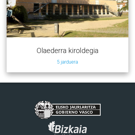
Olaederra kiroldegia
5 jarduera