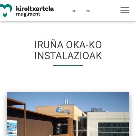
eu
es
IRUÑA OKA-KO
INSTALAZIOAK