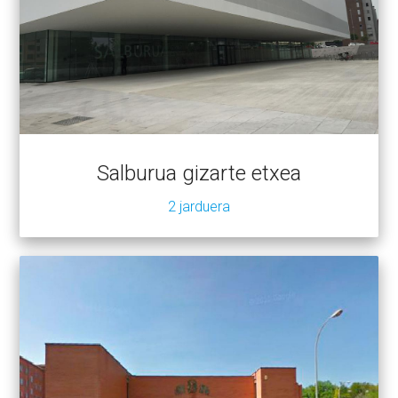
Salburua gizarte etxea
2 jarduera