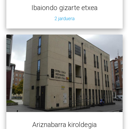
Ibaiondo gizarte etxea
2 jarduera
Ariznabarra kiroldegia