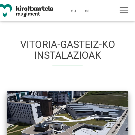
eu
es
VITORIA-GASTEIZ-KO
INSTALAZIOAK