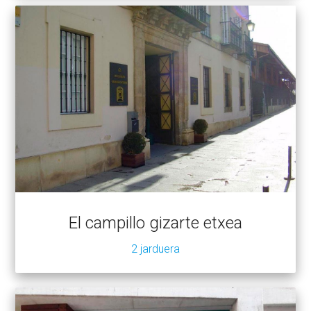
El campillo gizarte etxea
2 jarduera