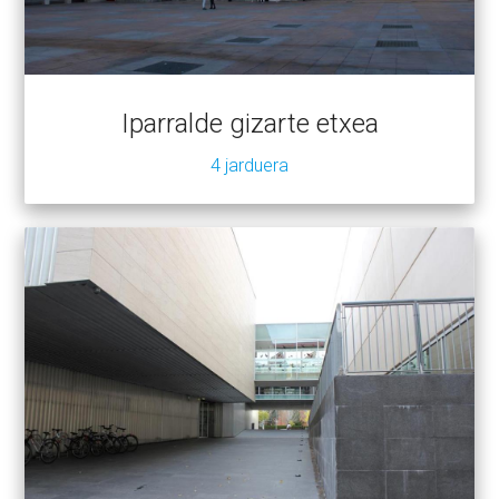
Iparralde gizarte etxea
4 jarduera