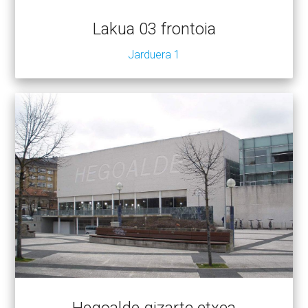
Lakua 03 frontoia
Jarduera 1
Hegoalde gizarte etxea