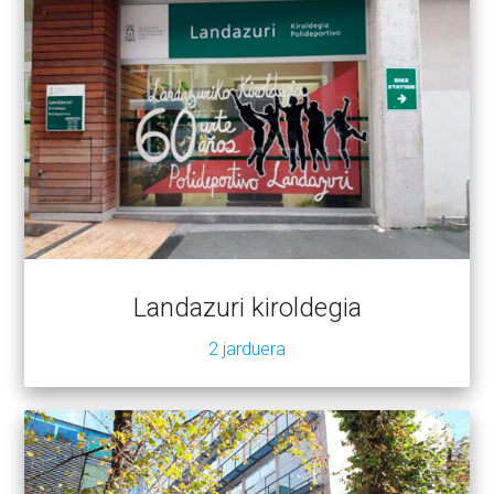
Landazuri kiroldegia
2 jarduera