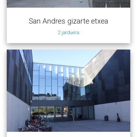
San Andres gizarte etxea
2 jarduera