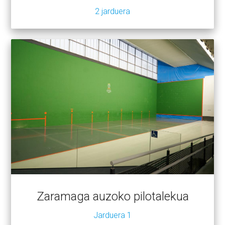
2 jarduera
Zaramaga auzoko pilotalekua
Jarduera 1