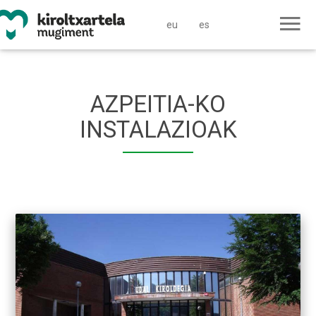
eu
es
AZPEITIA-KO
INSTALAZIOAK