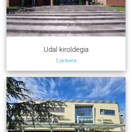
Udal kiroldegia
5 jarduera