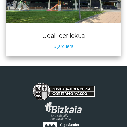
Udal igerilekua
6 jarduera