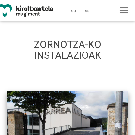
eu
es
ZORNOTZA-KO
INSTALAZIOAK