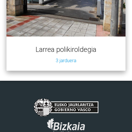
Larrea polikiroldegia
3 jarduera