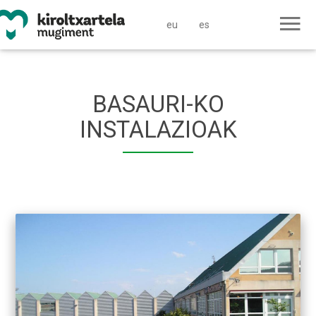
eu
es
BASAURI-KO
INSTALAZIOAK