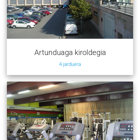
Artunduaga kiroldegia
4 jarduera