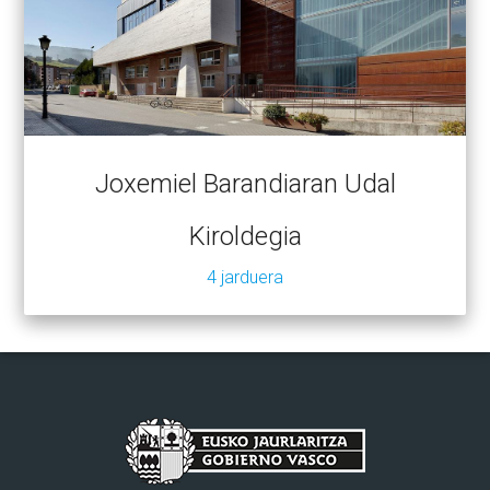
Joxemiel Barandiaran Udal
Kiroldegia
4 jarduera