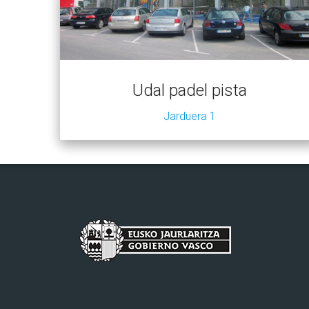
Udal padel pista
Jarduera 1