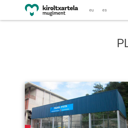
eu
es
P