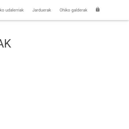
ako udalerriak
Jarduerak
Ohiko galderak
AK