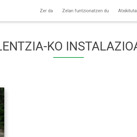
Zer da
Zelan funtzionatzen du
Atxikitut
LENTZIA-KO INSTALAZIO